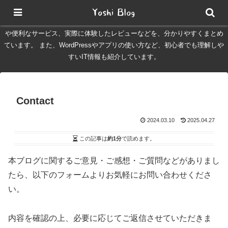
Yoshinomadは、オーストラリア・ブリスベンでの生活情報や、旅行、
IT、日常に役立つ情報を発信するブログです。 現地生活で役立つ節約情報
や便利なサービス、実際に体験したレビューなどを、分かりやすくまとめ
ています。 また、WordPressやアプリの使い方など、初心者でも理解しや
すいIT情報も紹介しています。
Contact
2024.03.10
2025.04.27
この記事は
約1分
で読めます。
本ブログに関するご意見・ご感想・ご質問などがありまし
たら、以下のフォームよりお気軽にお問い合わせくださ
い。
内容を確認の上、必要に応じてご返信させていただきま