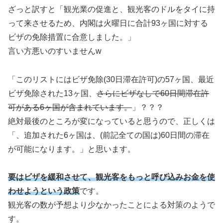
ざっと訳すと「観光業の促進と、観光客のドルをタイに持
って来させるため、内閣は火曜日に合計93ヶ国に対する
ビザの免除措置に合意しました。」
言い方悪いのすいませんw
「このリストにはビザ免除(30日滞在許可)の57ヶ国、最近
ビザ免除された13ヶ国、
さらにビザなしで60日間滞在許
可がある6ヶ国が含まれています。
」？？？
絶対最後のところが変になっていると思うので、正しくは
「、追加された6ヶ国は、(前記全ての国は)60日間の滞在
が可能になります。」と思います。
要はビザを緩和させて、観光客をもっと呼び込みお金を使
わせようという政策
です。
観光客の数が予想より少なかったことによる対策のようで
す。