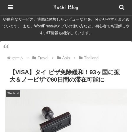
Yoshinomadは、オーストラリア・ブリスベンでの生活情報や、旅行、
IT、日常に役立つ情報を発信するブログです。 現地生活で役立つ節約情報
や便利なサービス、実際に体験したレビューなどを、分かりやすくまとめ
ています。 また、WordPressやアプリの使い方など、初心者でも理解しや
すいIT情報も紹介しています。
ホーム
Travel
Asia
Thailand
【VISA】タイ ビザ免除緩和！93ヶ国に拡
大＆ノービザで60日間の滞在可能に
Thailand